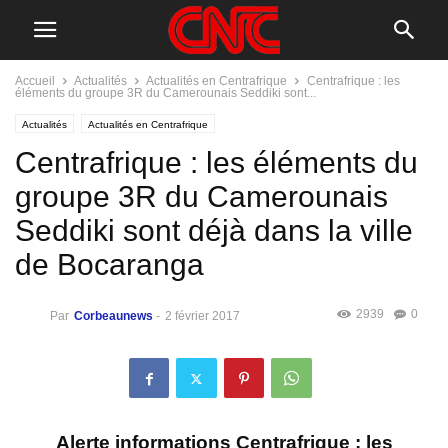
Accueil
Actualités
Actualités en Centrafrique
Centrafrique : les
éléments du groupe 3R du Camerounais Seddiki sont...
Actualités
Actualités en Centrafrique
Centrafrique : les éléments du
groupe 3R du Camerounais
Seddiki sont déjà dans la ville
de Bocaranga
2939
0
Par
Corbeaunews
-
2 février 2017
Alerte informations
Centrafrique
: les