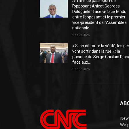
Affaire de passeport de
l’opposant Anicet Georges
Dologuélé : face-à-face tendu
entre l’opposant et le premier
vice-président de l’Assemblée
nationale
5 août 2026
« Si on dit toute la vérité, les ge
vont sortir dans la rue » : la
panique de Serge Ghislain Djori
face aux...
5 août 2026
AB
News
We p