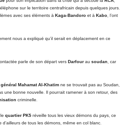
que
pour son implication dans la crise qui a secoué la
RCA
,
téléphone sur le territoire centrafricain depuis quelques jours.
oblèmes avec ses éléments à
Kaga-Bandoro
et à
Kabo
, l’ont
ement nous a expliqué qu’il serait en déplacement en ce
ontactée parle de son départ vers
Darfour
au
soudan
, car
e
général Mahamat Al-Khatim
ne se trouvait pas au Soudan,
pas une bonne nouvelle. Il pourrait ramener à son retour, des
nisation
criminelle.
 le
quartier PK5
réveille tous les vieux démons du pays, ce
rle d’ailleurs de tous les démons, même en col blanc.