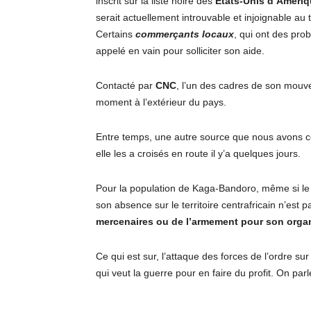
inscrit sur la liste noire des
États-Unis d’Améri
serait actuellement introuvable et injoignable au 
Certains
commerçants locaux
, qui ont des pr
appelé en vain pour solliciter son aide.
Contacté par
CNC
, l’un des cadres de son mouv
moment à l’extérieur du pays.
Entre temps, une autre source que nous avons c
elle les a croisés en route il y’a quelques jours.
Pour la population de Kaga-Bandoro, même si l
son absence sur le territoire centrafricain n’est 
mercenaires ou de l’armement pour son orga
Ce qui est sur, l’attaque des forces de l’ordre sur
qui veut la guerre pour en faire du profit. On pa