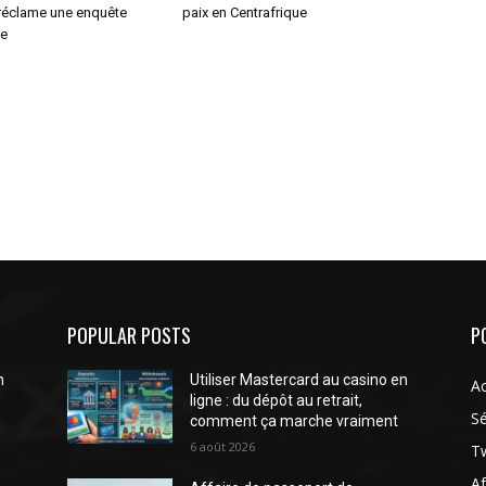
 réclame une enquête
paix en Centrafrique
le
POPULAR POSTS
P
n
Utiliser Mastercard au casino en
Ac
ligne : du dépôt au retrait,
Sé
comment ça marche vraiment
6 août 2026
Tw
Af