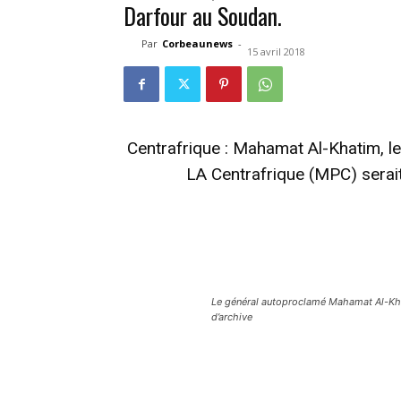
Darfour au Soudan.
Par
Corbeaunews
-
15 avril 2018
Centrafrique : Mahamat Al-Khatim
LA
Centrafrique
(MPC) serait
Le général autoproclamé Mahamat Al-Kh
d’archive