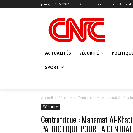
jeudi, août 6, 2026
Connecter / rejoindre
Actualit
ACTUALITÉS
SÉCURITÉ
POLITIQU
SPORT
Accueil
Sécurité
Centrafrique : Mahamat Al-Khat
Sécurité
Centrafrique : Mahamat Al-Khat
PATRIOTIQUE POUR LA CENTRAFRI