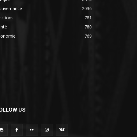
ouvernance
2036
ections
781
anté
780
conomie
769
OLLOW US