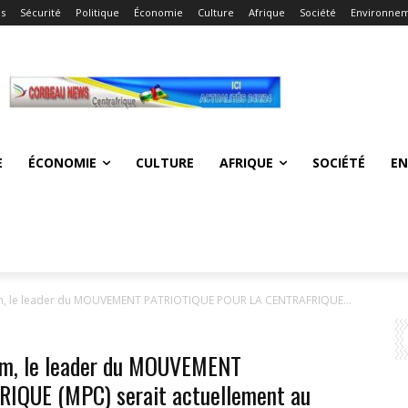
és
Sécurité
Politique
Économie
Culture
Afrique
Société
Environne
E
ÉCONOMIE
CULTURE
AFRIQUE
SOCIÉTÉ
E
im, le leader du MOUVEMENT PATRIOTIQUE POUR LA CENTRAFRIQUE...
im, le leader du MOUVEMENT
QUE (MPC) serait actuellement au