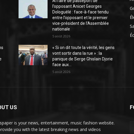
Affaire de passeport de
l’opposant Anicet Georges
G
Dologuélé : face-à-face tendu
Él
entre l’opposant et le premier
vice-président de l’Assemblée
S
nationale
É
5 août 2026
ns
« Si on dit toute la vérité, les gens
vont sortir dans la rue » : la
e
panique de Serge Ghislain Djorie
face aux...
5 août 2026
OUT US
F
paper is your news, entertainment, music fashion website.
rovide you with the latest breaking news and videos