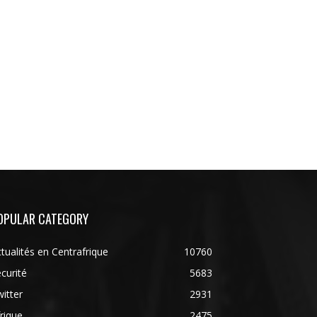
OPULAR CATEGORY
tualités en Centrafrique
10760
curité
5683
itter
2931
rique
2475