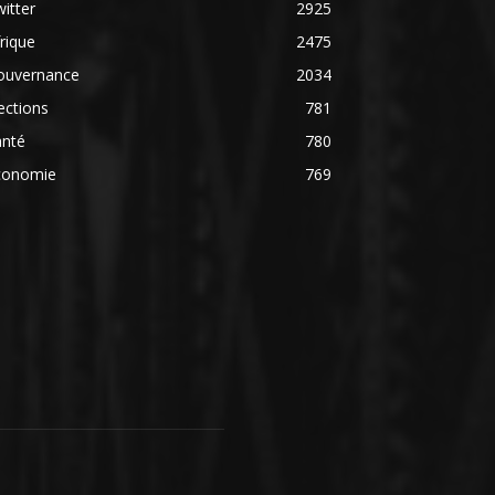
itter
2925
rique
2475
ouvernance
2034
ections
781
anté
780
conomie
769