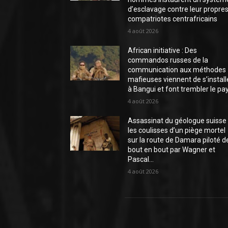
d’esclavage contre leur propre
compatriotes centrafricains
4 août 2026
African initiative : Des
commandos russes de la
communication aux méthodes
mafieuses viennent de s’install
à Bangui et font trembler le pa
4 août 2026
Assassinat du géologue suisse 
les coulisses d’un piège mortel
sur la route de Damara piloté d
bout en bout par Wagner et
Pascal...
4 août 2026