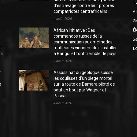
Tw
s
d’esclavage contre leur propres
Af
compatriotes centrafricains
4 août 2026
G
Él
African initiative : Des
commandos russes de la
S
communication aux méthodes
er
mafieuses viennent de s’installer
É
ys
à Bangui et font trembler le pays
4 août 2026
:
Assassinat du géologue suisse :
les coulisses d’un piège mortel
e
sur la route de Damara piloté de
bout en bout par Wagner et
Pascal...
4 août 2026