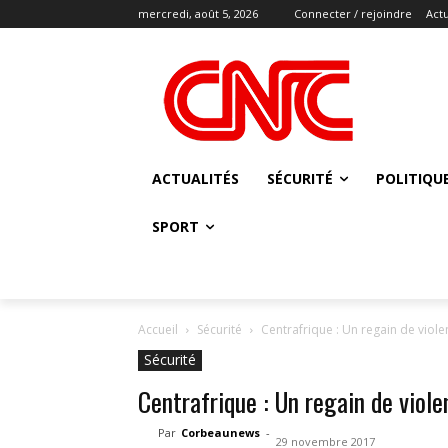
mercredi, août 5, 2026
Connecter / rejoindre
Actu
ACTUALITÉS
SÉCURITÉ
POLITIQU
SPORT
Accueil
Sécurité
Centrafrique : Un regain de viol
Sécurité
Centrafrique : Un regain de viol
Par
Corbeaunews
-
29 novembre 2017