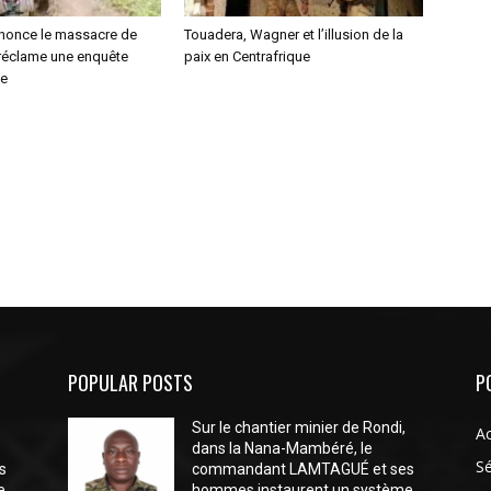
nonce le massacre de
Touadera, Wagner et l’illusion de la
 réclame une enquête
paix en Centrafrique
le
POPULAR POSTS
P
Sur le chantier minier de Rondi,
Ac
dans la Nana-Mambéré, le
Sé
s
commandant LAMTAGUÉ et ses
e
hommes instaurent un système