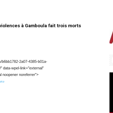
violences à Gamboula fait trois morts
/b6bb1782-2a07-4385-b01a-
 data-wpel-link=”external”
al noopener noreferrer”>
laka