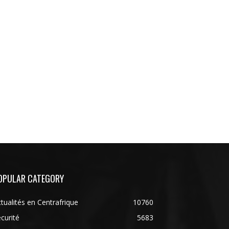
OPULAR CATEGORY
tualités en Centrafrique
10760
curité
5683