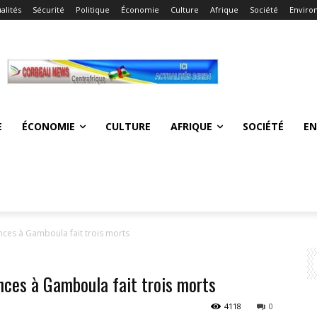
alités
Sécurité
Politique
Économie
Culture
Afrique
Société
Enviro
E
ÉCONOMIE
CULTURE
AFRIQUE
SOCIÉTÉ
E
ences à Gamboula fait trois morts
ences à Gamboula fait trois morts
4118
0