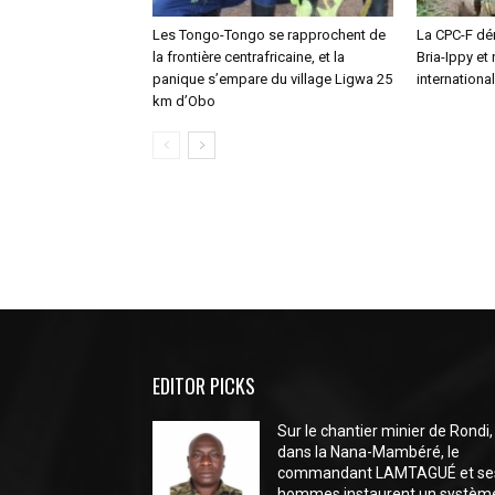
Les Tongo-Tongo se rapprochent de
La CPC-F dé
la frontière centrafricaine, et la
Bria-Ippy et
panique s’empare du village Ligwa 25
internationa
km d’Obo
EDITOR PICKS
Sur le chantier minier de Rondi,
dans la Nana-Mambéré, le
commandant LAMTAGUÉ et se
hommes instaurent un systèm