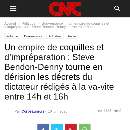
Accueil
Politique
Gouvernance
Un empire de coquilles et
d’impréparation : Steve Bendon-Denny tourne en dérision...
Politique
Gouvernance
Actualités
Twitter
Un empire de coquilles et
d’impréparation : Steve
Bendon-Denny tourne en
dérision les décrets du
dictateur rédigés à la va-vite
entre 14h et 16h
1145
0
Par
Corbeaunews
-
10 juin 2026