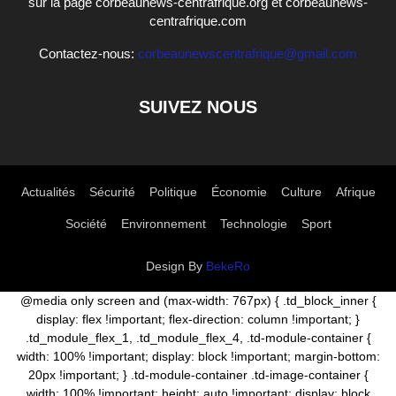
sur la page corbeaunews-centrafrique.org et corbeaunews-
centrafrique.com
Contactez-nous:
corbeaunewscentrafrique@gmail.com
SUIVEZ NOUS
Actualités
Sécurité
Politique
Économie
Culture
Afrique
Société
Environnement
Technologie
Sport
Design By
BekeRo
@media only screen and (max-width: 767px) { .td_block_inner {
display: flex !important; flex-direction: column !important; }
.td_module_flex_1, .td_module_flex_4, .td-module-container {
width: 100% !important; display: block !important; margin-bottom:
20px !important; } .td-module-container .td-image-container {
width: 100% !important; height: auto !important; display: block