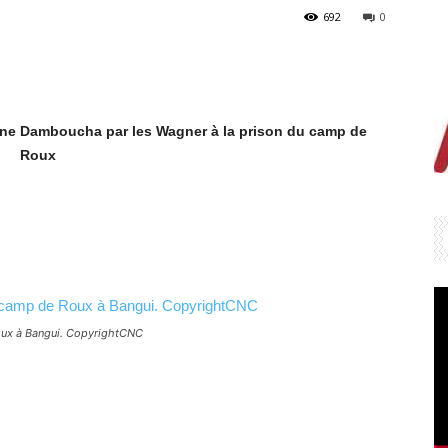
692
0
ène Damboucha par les Wagner à la prison du camp de
Roux
oux à Bangui. CopyrightCNC