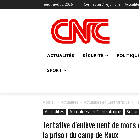
jeudi, août 6, 2026
Connecter / rejoindre
Actualit
ACTUALITÉS
SÉCURITÉ
POLITIQU
SPORT
Accueil
Actualités
Actualités en Centrafrique
T
Actualités
Actualités en Centrafrique
Sécuri
Tentative d’enlèvement de mons
la prison du camp de Roux