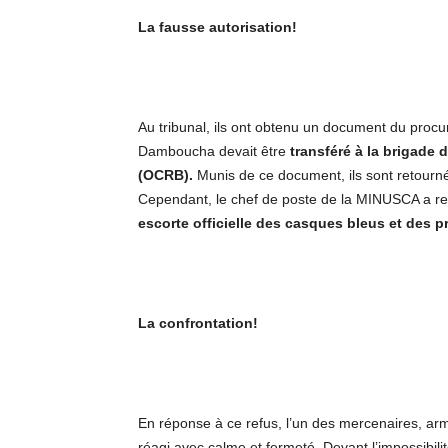
La fausse autorisation!
Au tribunal, ils ont obtenu un document du procu
Damboucha devait être
transféré à la brigade 
(OCRB).
Munis de ce document, ils sont retourné
Cependant, le chef de poste de la MINUSCA a re
escorte officielle des casques bleus et des 
La confrontation!
En réponse à ce refus, l’un des mercenaires, armé 
réagi avec calme et fermeté. Devant l’impossibili