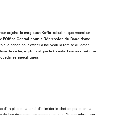
reur adjoint,
le magistrat Kofio
, stipulant que monsieur
de l’Office Central pour la Répression du Banditisme
s à la prison pour exiger à nouveau la remise du détenu.
fusé de céder, expliquant que
le transfert nécessitait une
procédures spécifiques.
d’un pistolet, a tenté d’intimider le chef de poste, qui a
té de leur demande, les mercenaires ont fini par rebrousser