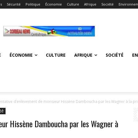
és
Sécurité
Politique
Économie
Culture
Afrique
Société
Environne
E
ÉCONOMIE
CULTURE
AFRIQUE
SOCIÉTÉ
E
entative d’enlèvement de monsieur Hissène Damboucha par les Wagner à la pris
té
ieur Hissène Damboucha par les Wagner à