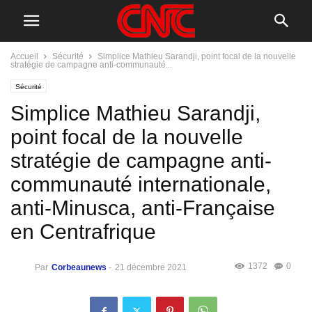
Accueil
Sécurité
Simplice Mathieu Sarandji, point focal de la nouvelle
stratégie de campagne anti-communauté...
Sécurité
Simplice Mathieu Sarandji,
point focal de la nouvelle
stratégie de campagne anti-
communauté internationale,
anti-Minusca, anti-Française
en Centrafrique
1372
0
Par
Corbeaunews
-
21 décembre 2021