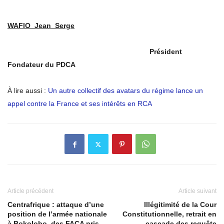
WAFIO Jean Serge
Président
Fondateur du PDCA
À lire aussi :
Un autre collectif des avatars du régime lance un
appel contre la France et ses intérêts en RCA
Article précédent
Article suivant
Centrafrique : attaque d’une
Illégitimité de la Cour
position de l’armée nationale
Constitutionnelle, retrait en
à Bokolobo, des FACA pris
cascade des requête