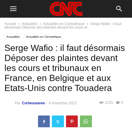
Accueil
Actualités
Actualités en Centrafrique
Serge Wafio : il faut
désormais Déposer des plaintes devant les cours et...
Actualités
Actualités en Centrafrique
Serge Wafio : il faut désormais
Déposer des plaintes devant
les cours et tribunaux en
France, en Belgique et aux
Etats-Unis contre Touadera
1231
0
Par
Corbeaunews
-
4 novembre 2022