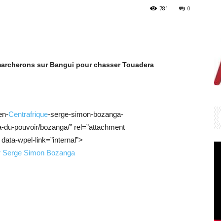
781
0
archerons sur Bangui pour chasser Touadera
en-
Centrafrique
-serge-simon-bozanga-
a-du-pouvoir/bozanga/” rel=”attachment
data-wpel-link=”internal”>