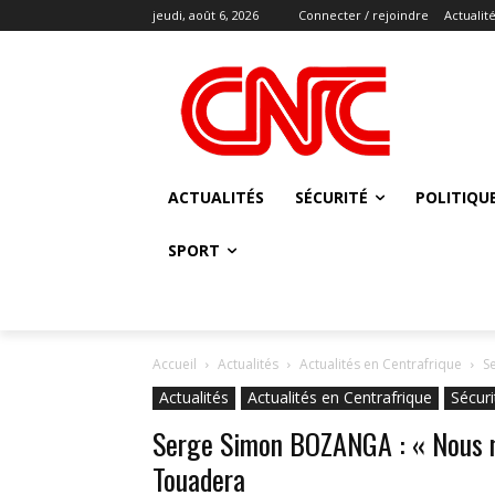
jeudi, août 6, 2026
Connecter / rejoindre
Actualit
ACTUALITÉS
SÉCURITÉ
POLITIQU
SPORT
Accueil
Actualités
Actualités en Centrafrique
S
Actualités
Actualités en Centrafrique
Sécuri
Serge Simon BOZANGA : « Nous m
Touadera