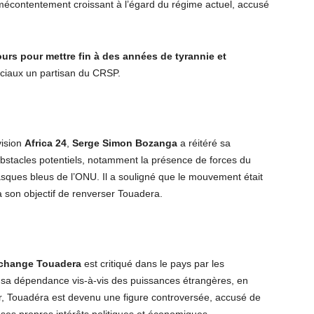
e mécontentement croissant à l’égard du régime actuel, accusé
urs pour mettre fin à des années de tyrannie et
ciaux un partisan du CRSP.
vision
Africa 24
,
Serge Simon Bozanga
a réitéré sa
bstacles potentiels, notamment la présence de forces du
asques bleus de l’ONU. Il a souligné que le mouvement était
 à son objectif de renverser Touadera.
rchange Touadera
est critiqué dans le pays par les
 sa dépendance vis-à-vis des puissances étrangères, en
oir, Touadéra est devenu une figure controversée, accusé de