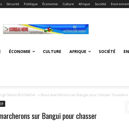
és
Sécurité
Politique
Économie
Culture
Afrique
Société
Environne
E
ÉCONOMIE
CULTURE
AFRIQUE
SOCIÉTÉ
E
erge Simon BOZANGA : « Nous marcherons sur Bangui pour chasser Touadera
té
archerons sur Bangui pour chasser