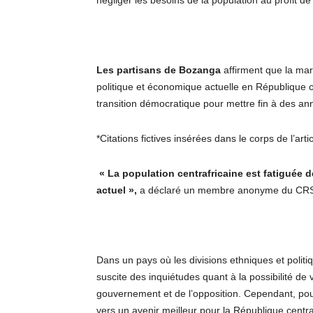
négliger les besoins de la population au profit d
Les partisans de Bozanga
affirment que la mar
politique et économique actuelle en République c
transition démocratique pour mettre fin à des anné
*Citations fictives insérées dans le corps de l’artic
« La population centrafricaine est fatiguée 
actuel »,
a déclaré un membre anonyme du CRSP
Dans un pays où les divisions ethniques et polit
suscite des inquiétudes quant à la possibilité de
gouvernement et de l’opposition. Cependant, pour
vers un avenir meilleur pour la République centra