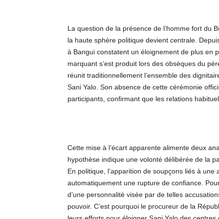
La question de la présence de l’homme fort du Bu
la haute sphère politique devient centrale. Depuis
à Bangui constatent un éloignement de plus en plus
marquant s’est produit lors des obsèques du pèr
réunit traditionnellement l’ensemble des dignitai
Sani Yalo. Son absence de cette cérémonie offic
participants, confirmant que les relations habit
Cette mise à l’écart apparente alimente deux anal
hypothèse indique une volonté délibérée de la par
En politique, l’apparition de soupçons liés à une 
automatiquement une rupture de confiance. Pour
d’une personnalité visée par de telles accusation
pouvoir. C’est pourquoi le procureur de la Républ
leurs efforts pour éloigner Sani Yalo des centres 