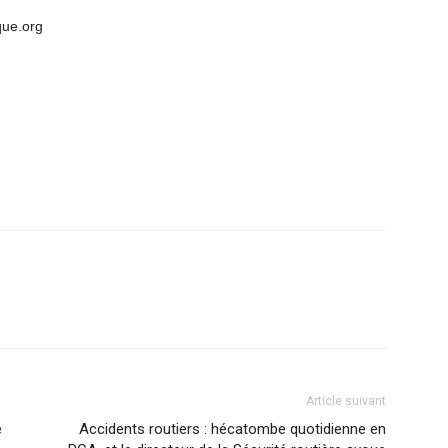
que.org
Article suivant
e
Accidents routiers : hécatombe quotidienne en