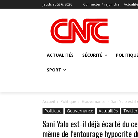
jeudi, août 6, 2026
Connecter / rejoindre
Actualit
ACTUALITÉS
SÉCURITÉ
POLITIQU
SPORT
Accueil
Politique
Gouvernance
Sani Yalo est-il
Politique
Gouvernance
Actualités
Twitter
Sani Yalo est-il déjà écarté du cer
même de l’entourage hypocrite d