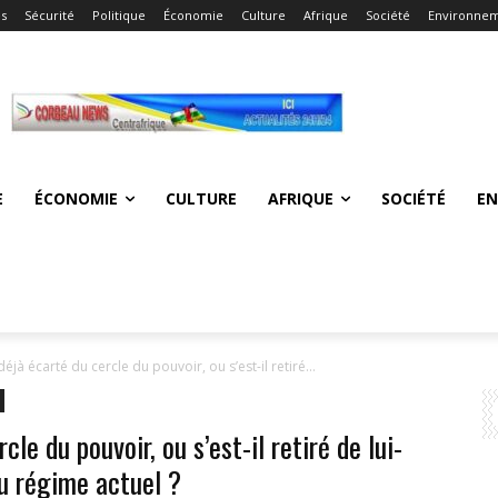
és
Sécurité
Politique
Économie
Culture
Afrique
Société
Environne
E
ÉCONOMIE
CULTURE
AFRIQUE
SOCIÉTÉ
E
 déjà écarté du cercle du pouvoir, ou s’est-il retiré...
cle du pouvoir, ou s’est-il retiré de lui-
u régime actuel ?