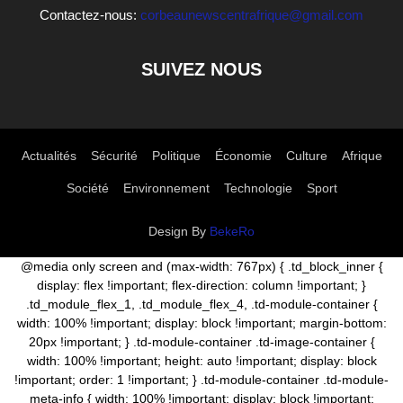
Contactez-nous:
corbeaunewscentrafrique@gmail.com
SUIVEZ NOUS
Actualités
Sécurité
Politique
Économie
Culture
Afrique
Société
Environnement
Technologie
Sport
Design By
BekeRo
@media only screen and (max-width: 767px) { .td_block_inner {
display: flex !important; flex-direction: column !important; }
.td_module_flex_1, .td_module_flex_4, .td-module-container {
width: 100% !important; display: block !important; margin-bottom:
20px !important; } .td-module-container .td-image-container {
width: 100% !important; height: auto !important; display: block
!important; order: 1 !important; } .td-module-container .td-module-
meta-info { width: 100% !important; display: block !important;