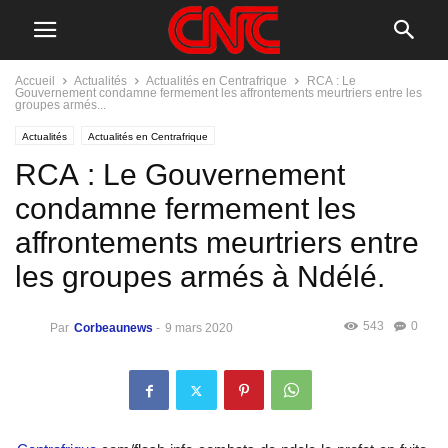
Accueil
Actualités
Actualités en Centrafrique
RCA : Le
Gouvernement condamne fermement les affrontements meurtriers entre les
groupes armés...
Actualités
Actualités en Centrafrique
RCA : Le Gouvernement
condamne fermement les
affrontements meurtriers entre
les groupes armés à Ndélé.
543
0
Par
Corbeaunews
-
9 mars 2020