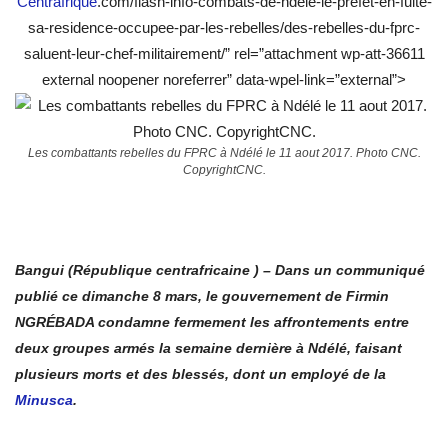
Centrafrique
.com/flash-info-combats-de-ndele-le-prefet-en-fuite-
sa-residence-occupee-par-les-rebelles/des-rebelles-du-fprc-
saluent-leur-chef-militairement/” rel=”attachment wp-att-36611
external noopener noreferrer” data-wpel-link=”external”>
Les combattants rebelles du FPRC à Ndélé le 11 aout 2017. Photo CNC.
CopyrightCNC.
Bangui (République centrafricaine ) – Dans un communiqué
publié ce dimanche 8 mars, le gouvernement de Firmin
NGRÉBADA condamne fermement les affrontements entre
deux groupes armés la semaine dernière à Ndélé, faisant
plusieurs morts et des blessés, dont un employé de la
Minusca
.