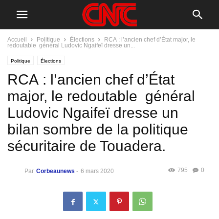
Accueil
Politique
Élections
RCA : l’ancien chef d’État major, le
redoutable général Ludovic Ngaifeï dresse un...
Politique
Élections
RCA : l’ancien chef d’État
major, le redoutable général
Ludovic Ngaifeï dresse un
bilan sombre de la politique
sécuritaire de Touadera.
795
0
Par
Corbeaunews
-
6 mars 2020