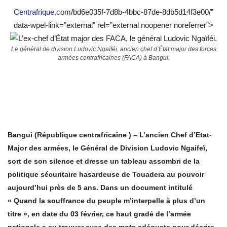
Centrafrique
.com/bd6e035f-7d8b-4bbc-87de-8db5d14f3e00/”
data-wpel-link=”external” rel=”external noopener noreferrer”>
Le général de division Ludovic Ngaïféi, ancien chef d’État major des forces
armées centrafricaines (FACA) à Bangui.
Bangui (République centrafricaine ) – L’ancien Chef d’Etat-
Major des armées, le Général de Division Ludovic Ngaifeï,
sort de son silence et dresse un tableau assombri de la
politique sécuritaire hasardeuse de Touadera au pouvoir
aujourd’hui près de 5 ans. Dans un document intitulé
« Quand la souffrance du peuple m’interpelle à plus d’un
titre », en date du 03 février, ce haut gradé de l’armée