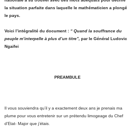
nationale a su trouver avec des mots adéquats pour décrire
la situation parfaite dans laquelle le mathématicien a plongé
le pays.
Voici l’intégralité du document :
‘‘ Quand la souffrance du
peuple m’interpelle à plus d’un titre’’,
par le Général Ludovic
Ngaifei
PREAMBULE
Il vous souviendra qu’il y a exactement deux ans je prenais ma
plume pour vous entretenir sur un prétendu limogeage du Chef
d’Etat- Major que j’étais.