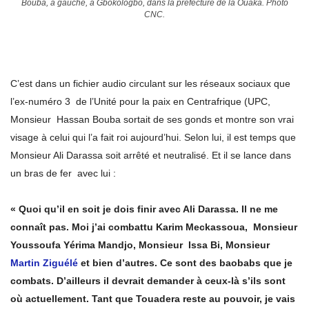
Bouba, à gauche, à Gbokologbo, dans la préfecture de la Ouaka. Photo
CNC.
C’est dans un fichier audio circulant sur les réseaux sociaux que
l’ex-numéro 3 de l’Unité pour la paix en Centrafrique (UPC,
Monsieur Hassan Bouba sortait de ses gonds et montre son vrai
visage à celui qui l’a fait roi aujourd’hui. Selon lui, il est temps que
Monsieur Ali Darassa soit arrêté et neutralisé. Et il se lance dans
un bras de fer avec lui :
« Quoi qu’il en soit je dois finir avec Ali Darassa. Il ne me
connaît pas. Moi j’ai combattu Karim Meckassoua, Monsieur
Youssoufa Yérima Mandjo, Monsieur Issa Bi, Monsieur
Martin Ziguélé
et bien d’autres. Ce sont des baobabs que je
combats. D’ailleurs il devrait demander à ceux-là s’ils sont
où actuellement. Tant que Touadera reste au pouvoir, je vais