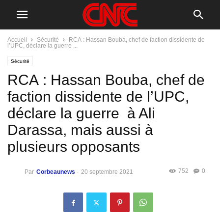
Accueil
Sécurité
RCA : Hassan Bouba, chef de faction dissidente de
l’UPC, déclare la guerre ...
Sécurité
RCA : Hassan Bouba, chef de
faction dissidente de l’UPC,
déclare la guerre à Ali
Darassa, mais aussi à
plusieurs opposants
752
0
Par
Corbeaunews
-
20 septembre 2021