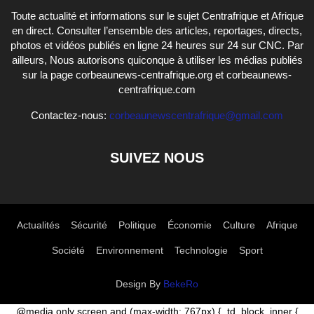
Toute actualité et informations sur le sujet Centrafrique et Afrique
en direct. Consulter l’ensemble des articles, reportages, directs,
photos et vidéos publiés en ligne 24 heures sur 24 sur CNC. Par
ailleurs, Nous autorisons quiconque à utiliser les médias publiés
sur la page corbeaunews-centrafrique.org et corbeaunews-
centrafrique.com
Contactez-nous:
corbeaunewscentrafrique@gmail.com
SUIVEZ NOUS
Actualités
Sécurité
Politique
Économie
Culture
Afrique
Société
Environnement
Technologie
Sport
Design By
BekeRo
@media only screen and (max-width: 767px) { .td_block_inner {