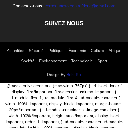
Contactez-nous:
corbeaunewscentrafrique@gmail.com
SUIVEZ NOUS
Actualités
Sécurité
Politique
Économie
Culture
Afrique
Société
Environnement
Technologie
Sport
Design By
BekeRo
@media only screen and (max-width: 767px) { .td_block_inner {
display: flex !important; flex-direction: column !important; }
.td_module_flex_1, .td_module_flex_4, .td-module-container {
width: 100% !important; display: block !important; margin-bottom:
20px !important; } .td-module-container .td-image-container {
width: 100% !important; height: auto !important; display: block
!important; order: 1 !important; } .td-module-container .td-module-
meta-info { width: 100% !important; display: block !important;