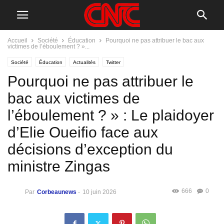
Accueil
Société
Éducation
Pourquoi ne pas attribuer le bac aux
victimes de l’éboulement ? »...
Société
Éducation
Actualités
Twitter
Pourquoi ne pas attribuer le
bac aux victimes de
l’éboulement ? » : Le plaidoyer
d’Elie Oueifio face aux
décisions d’exception du
ministre Zingas
666
0
Par
Corbeaunews
-
10 juin 2026