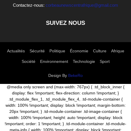
Contactez-nous:
corbeaunewscentrafrique@gmail.com
SUIVEZ NOUS
Actualités
Sécurité
Politique
Économie
Culture
Afrique
Société
Environnement
Technologie
Sport
Design By
BekeRo
@media only screen and (max-width: 767px) { .td_block_inner {
display: flex !important; flex-direction: column !important; }
.td_module_flex_1, .td_module_flex_4, .td-module-container {
width: 100% !important; display: block !important; margin-bottom:
20px !important; } .td-module-container .td-image-container {
width: 100% !important; height: auto !important; display: block
!important; order: 1 !important; } .td-module-container .td-module-
meta-info { width: 100% !important; display: block !important;