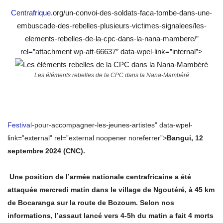
Centrafrique
.org/un-convoi-des-soldats-faca-tombe-dans-une-
embuscade-des-rebelles-plusieurs-victimes-signalees/les-
elements-rebelles-de-la-cpc-dans-la-nana-mambere/”
rel=”attachment wp-att-66637″ data-wpel-link=”internal”>
Les éléments rebelles de la CPC dans la Nana-Mambéré
Festival
-pour-accompagner-les-jeunes-artistes” data-wpel-
link=”external” rel=”external noopener noreferrer”>
Bangui
, 12
septembre 2024 (CNC).
Une position de l’armée nationale centrafricaine a été
attaquée mercredi matin dans le village de Ngoutéré, à 45 km
de Bocaranga sur la route de Bozoum. Selon nos
informations, l’assaut lancé vers 4-5h du matin a fait 4 morts