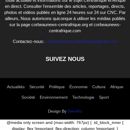
Toute actualité et informations sur le sujet Centrafrique et Afrique
en direct. Consulter l’ensemble des articles, reportages, directs,
photos et vidéos publiés en ligne 24 heures sur 24 sur CNC. Par
ailleurs, Nous autorisons quiconque à utiliser les médias publiés
sur la page corbeaunews-centrafrique.org et corbeaunews-
centrafrique.com
Contactez-nous:
corbeaunewscentrafrique@gmail.com
SUIVEZ NOUS
Actualités
Sécurité
Politique
Économie
Culture
Afrique
Société
Environnement
Technologie
Sport
Design By
BekeRo
@media only screen and (max-width: 767px) { .td_block_inner {
display: flex !important; flex-direction: column !important; }