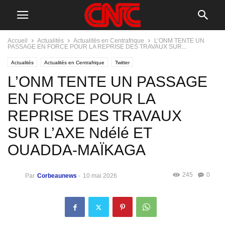
Accueil
Actualités
Actualités en Centrafrique
L’ONM TENTE UN
PASSAGE EN FORCE POUR LA REPRISE DES TRAVAUX SUR...
Actualités
Actualités en Centrafrique
Twitter
L’ONM TENTE UN PASSAGE
EN FORCE POUR LA
REPRISE DES TRAVAUX
SUR L’AXE Ndélé ET
OUADDA-MAÏKAGA
245
0
Par
Corbeaunews
-
10 mai 2026