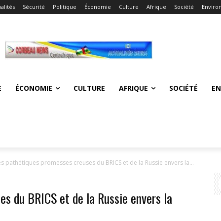
alités
Sécurité
Politique
Économie
Culture
Afrique
Société
Enviro
E
ÉCONOMIE
CULTURE
AFRIQUE
SOCIÉTÉ
E
es pathétiques promesses creuses du BRICS et de la Russie envers la...
es du BRICS et de la Russie envers la