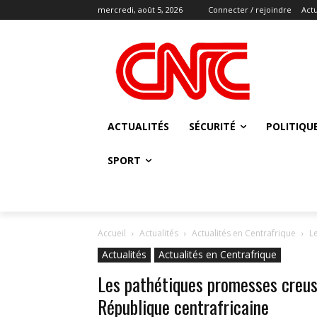
mercredi, août 5, 2026
Connecter / rejoindre
Actu
ACTUALITÉS
SÉCURITÉ
POLITIQU
SPORT
Accueil
Actualités
Actualités en Centrafrique
L
Actualités
Actualités en Centrafrique
Les pathétiques promesses creus
République centrafricaine