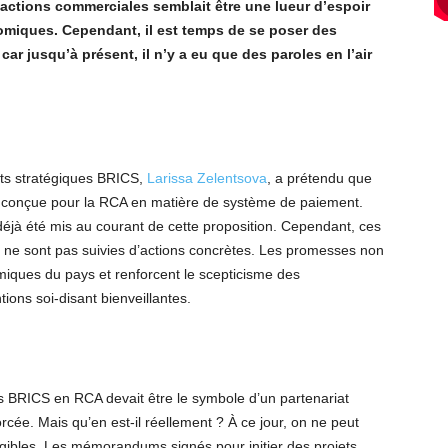
actions commerciales semblait être une lueur d’espoir
omiques. Cependant, il est temps de se poser des
car jusqu’à présent, il n’y a eu que des paroles en l’air
jets stratégiques BRICS,
Larissa Zelentsova
, a prétendu que
nt conçue pour la RCA en matière de système de paiement.
t déjà été mis au courant de cette proposition. Cependant, ces
s ne sont pas suivies d’actions concrètes. Les promesses non
omiques du pays et renforcent le scepticisme des
tions soi-disant bienveillantes.
des BRICS en RCA devait être le symbole d’un partenariat
cée. Mais qu’en est-il réellement ? À ce jour, on ne peut
gibles. Les mémorandums signés pour initier des projets