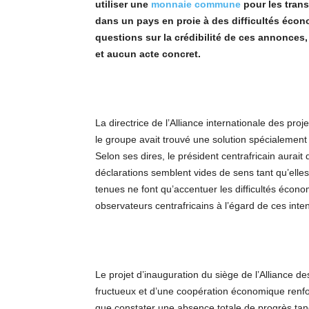
utiliser une
monnaie commune
pour les trans
dans un pays en proie à des difficultés écon
questions sur la crédibilité de ces annonces, 
et aucun acte concret.
La directrice de l’Alliance internationale des pro
le groupe avait trouvé une solution spécialeme
Selon ses dires, le président centrafricain aurai
déclarations semblent vides de sens tant qu’elle
tenues ne font qu’accentuer les difficultés écon
observateurs centrafricains à l’égard de ces inten
Le projet d’inauguration du siège de l’Alliance 
fructueux et d’une coopération économique renfor
que constater une absence totale de progrès tan