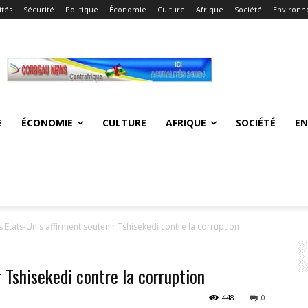
ités
Sécurité
Politique
Économie
Culture
Afrique
Société
Environ
E
ÉCONOMIE
CULTURE
AFRIQUE
SOCIÉTÉ
E
s Etats-Unis affirment soutenir Tshisekedi contre la corruption
 Tshisekedi contre la corruption
448
0