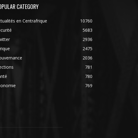
OPULAR CATEGORY
tualités en Centrafrique
10760
curité
5683
itter
2936
rique
2475
ouvernance
2036
ections
781
anté
780
conomie
769