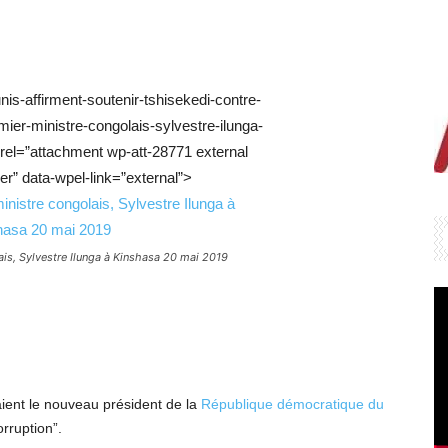
nis-affirment-soutenir-tshisekedi-contre-
mier-ministre-congolais-sylvestre-ilunga-
rel=”attachment wp-att-28771 external
er” data-wpel-link=”external”>
is, Sylvestre Ilunga à Kinshasa 20 mai 2019
naient le nouveau président de la
République démocratique du
orruption”.