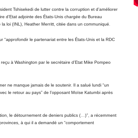
dent Tshisekedi de lutter contre la corruption et d’améliorer
aire d’Etat adjointe des États-Unis chargée du Bureau
de la loi (INL), Heather Merritt, citée dans un communiqué.
r “approfondir le partenariat entre les États-Unis et la RDC
été reçu à Washington par le secrétaire d’Etat Mike Pompeo
 ne manque jamais de le soutenir. Il a salué lundi “un
vec le retour au pays” de l’opposant Moïse Katumbi après
ption, le détournement de deniers publics (…)”, a récemment
 provinces, à qui il a demandé un “comportement