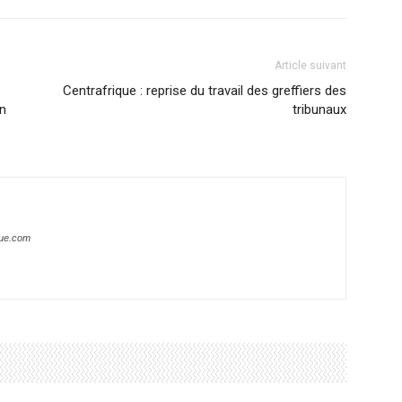
Article suivant
Centrafrique : reprise du travail des greffiers des
on
tribunaux
que.com