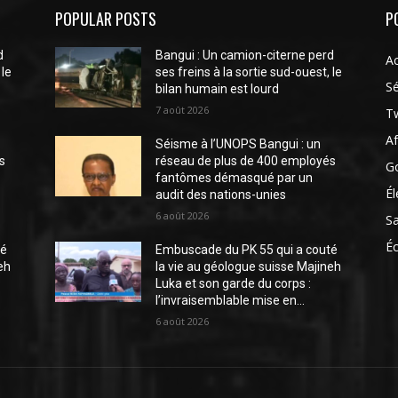
POPULAR POSTS
P
d
Bangui : Un camion-citerne perd
Ac
 le
ses freins à la sortie sud-ouest, le
Sé
bilan humain est lourd
7 août 2026
Tw
Af
Séisme à l’UNOPS Bangui : un
s
réseau de plus de 400 employés
G
fantômes démasqué par un
Él
audit des nations-unies
6 août 2026
S
É
té
Embuscade du PK 55 qui a couté
eh
la vie au géologue suisse Majineh
Luka et son garde du corps :
l’invraisemblable mise en...
6 août 2026