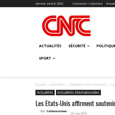
samedi, août 8, 2026
Connecter / rejoindre
Actual
ACTUALITÉS
SÉCURITÉ
POLITIQU
SPORT
Accueil
Actualités
Actualités internationales
Le
Actualités
Actualités internationales
Les Etats-Unis affirment soutenir
Par
Corbeaunews
-
22 mai 2019