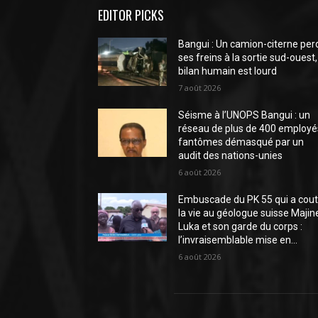
EDITOR PICKS
Bangui : Un camion-citerne per
ses freins à la sortie sud-ouest,
bilan humain est lourd
7 août 2026
Séisme à l’UNOPS Bangui : un
réseau de plus de 400 employé
fantômes démasqué par un
audit des nations-unies
6 août 2026
Embuscade du PK 55 qui a cou
la vie au géologue suisse Majin
Luka et son garde du corps :
l’invraisemblable mise en...
6 août 2026