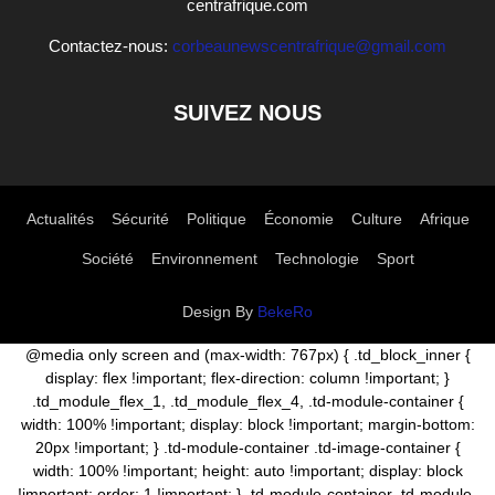
centrafrique.com
Contactez-nous:
corbeaunewscentrafrique@gmail.com
SUIVEZ NOUS
Actualités
Sécurité
Politique
Économie
Culture
Afrique
Société
Environnement
Technologie
Sport
Design By
BekeRo
@media only screen and (max-width: 767px) { .td_block_inner {
display: flex !important; flex-direction: column !important; }
.td_module_flex_1, .td_module_flex_4, .td-module-container {
width: 100% !important; display: block !important; margin-bottom:
20px !important; } .td-module-container .td-image-container {
width: 100% !important; height: auto !important; display: block
!important; order: 1 !important; } .td-module-container .td-module-