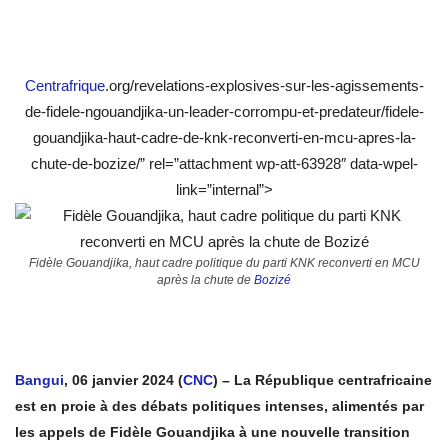
Centrafrique
.org/revelations-explosives-sur-les-agissements-
de-fidele-ngouandjika-un-leader-corrompu-et-predateur/fidele-
gouandjika-haut-cadre-de-knk-reconverti-en-mcu-apres-la-
chute-de-bozize/” rel=”attachment wp-att-63928″ data-wpel-
link=”internal”>
Fidèle Gouandjika, haut cadre politique du parti KNK reconverti en MCU
après la chute de
Bozizé
Bangui
, 06 janvier 2024 (
CNC
) –
La République centrafricaine
est en proie à des débats politiques intenses, alimentés par
les appels de Fidèle Gouandjika à une nouvelle transition