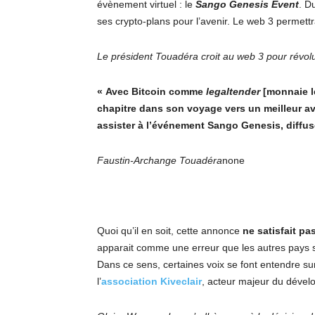
évènement virtuel : le
Sango Genesis Event
. D
ses crypto-plans pour l’avenir. Le web 3 permettra
Le président Touadéra croit au web 3 pour révolu
« Avec Bitcoin comme
legaltender
[monnaie l
chapitre dans son voyage vers un meilleur ave
assister à l’événement Sango Genesis, diffusé 
Faustin-Archange Touadéra
none
Quoi qu’il en soit, cette annonce
ne satisfait pa
apparait comme une erreur que les autres pays s
Dans ce sens, certaines voix se font entendre sur
l’
association Kiveclair
, acteur majeur du dével