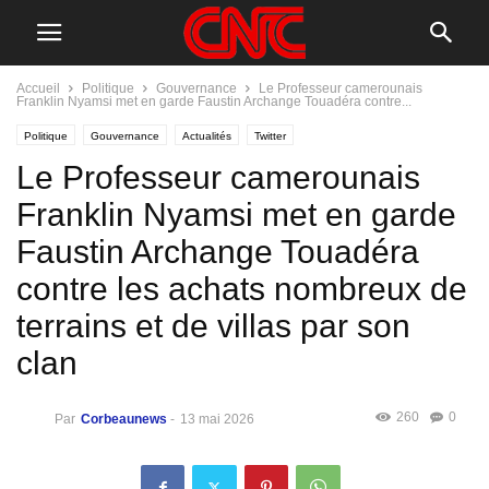
Accueil
Politique
Gouvernance
Le Professeur camerounais
Franklin Nyamsi met en garde Faustin Archange Touadéra contre...
Politique
Gouvernance
Actualités
Twitter
Le Professeur camerounais
Franklin Nyamsi met en garde
Faustin Archange Touadéra
contre les achats nombreux de
terrains et de villas par son
clan
260
0
Par
Corbeaunews
-
13 mai 2026