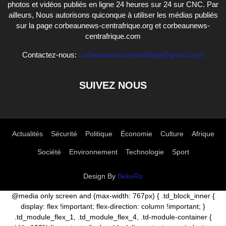
photos et vidéos publiés en ligne 24 heures sur 24 sur CNC. Par
ailleurs, Nous autorisons quiconque à utiliser les médias publiés
sur la page corbeaunews-centrafrique.org et corbeaunews-
centrafrique.com
Contactez-nous:
corbeaunewscentrafrique@gmail.com
SUIVEZ NOUS
Actualités
Sécurité
Politique
Économie
Culture
Afrique
Société
Environnement
Technologie
Sport
Design By
BekeRo
@media only screen and (max-width: 767px) { .td_block_inner {
display: flex !important; flex-direction: column !important; }
.td_module_flex_1, .td_module_flex_4, .td-module-container {