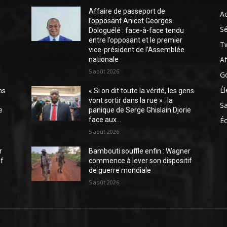
Affaire de passeport de
Ac
l’opposant Anicet Georges
Sé
Dologuélé : face-à-face tendu
entre l’opposant et le premier
Tw
vice-président de l’Assemblée
Af
nationale
5 août 2026
G
Él
ns
« Si on dit toute la vérité, les gens
vont sortir dans la rue » : la
S
e
panique de Serge Ghislain Djorie
face aux...
É
5 août 2026
r
Bambouti souffle enfin : Wagner
if
commence à lever son dispositif
de guerre mondiale
5 août 2026