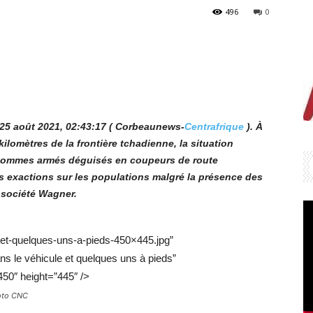
496
0
 25 août 2021,
02:43:17
( Corbeaunews-
Centrafrique
). À
ilomètres de la frontière tchadienne, la situation
 hommes armés déguisés en coupeurs de route
s exactions sur les populations malgré la présence des
 société Wagner.
-et-quelques-uns-a-pieds-450×445.jpg”
ns le véhicule et quelques uns à pieds”
450″ height=”445″ />
hoto CNC