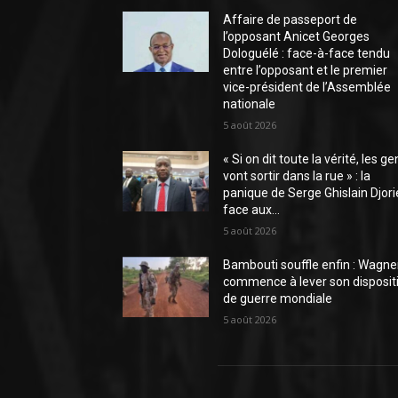
Affaire de passeport de
l’opposant Anicet Georges
Dologuélé : face-à-face tendu
entre l’opposant et le premier
vice-président de l’Assemblée
nationale
5 août 2026
« Si on dit toute la vérité, les ge
vont sortir dans la rue » : la
panique de Serge Ghislain Djori
face aux...
5 août 2026
Bambouti souffle enfin : Wagne
commence à lever son disposit
de guerre mondiale
5 août 2026