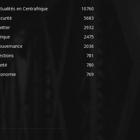
tualités en Centrafrique
10760
curité
5683
itter
2932
rique
2475
ouvernance
2036
ections
781
anté
780
conomie
769