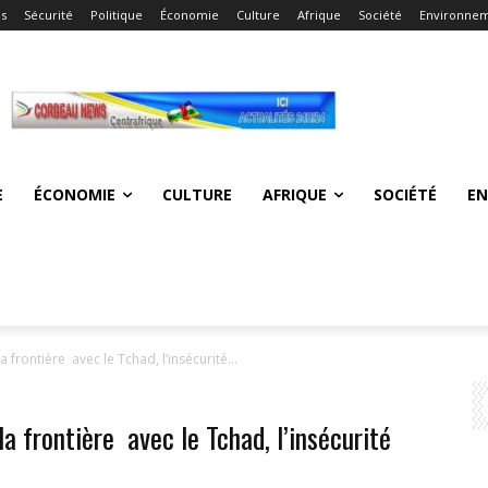
és
Sécurité
Politique
Économie
Culture
Afrique
Société
Environne
E
ÉCONOMIE
CULTURE
AFRIQUE
SOCIÉTÉ
E
 frontière avec le Tchad, l’insécurité...
a frontière avec le Tchad, l’insécurité