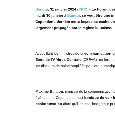
Bangui
, 31 janvier 2024 (
CNC
) – Le Forum des
mardi 30 janvier à
Bangui
, se veut être une in
Cependant, derriè
re cette faç
ade se cache une
largement propagée par le régime lui-même.
Accueillant les ministres de la
communication d
États de l
’
Afrique Centrale
(CEEAC), ce forum se
les discours de haine amplifiés par l’ère numériq
Maxime Balalou
, ministre de la communication 
événement. Cependant, il est
ironique de voir l
désinformation
alors qu’il en est l’instigateur pri