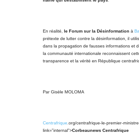
haine qui déstabilisent le pays
.
En réalité,
le Forum sur la Désinformation
à
Ba
prétexte de lutter contre la désinformation, il u
dans la propagation de fausses informations et de
la communauté internationale reconnaissent cett
transparence et la vérité en République centrafri
Par Gisèle MOLOMA
Centrafrique
.org/centrafrique-le-premier-ministr
link=”internal”>
Corbeaunews Centrafrique