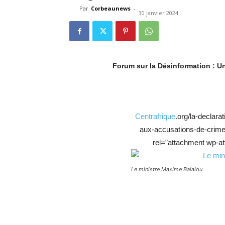
Par
Corbeaunews
-
30 janvier 2024
Forum sur la Désinformation : U
Centrafrique
.org/la-declar
aux-accusations-de-crime
rel=”attachment wp-att
Le ministre Maxime Balalou