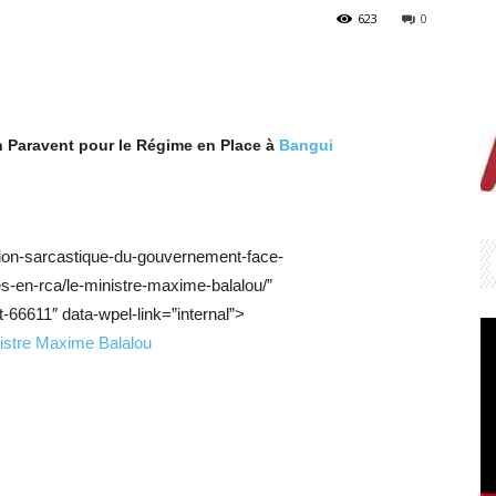
623
0
n Paravent pour le Régime en Place à
Bangui
ation-sarcastique-du-gouvernement-face-
s-en-rca/le-ministre-maxime-balalou/”
-66611″ data-wpel-link=”internal”>