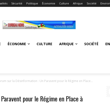
alités
Sécurité
Politique
Économie
Culture
Afrique
Société
Enviro
E
ÉCONOMIE
CULTURE
AFRIQUE
SOCIÉTÉ
E
orum sur la Désinformation : Un Paravent pour le Régime en Place...
 Paravent pour le Régime en Place à