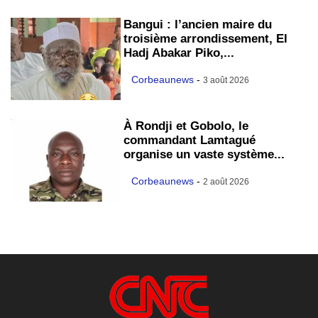
Bangui : l’ancien maire du
troisième arrondissement, El
Hadj Abakar Piko,...
Corbeaunews
-
3 août 2026
À Rondji et Gobolo, le
commandant Lamtagué
organise un vaste système...
Corbeaunews
-
2 août 2026