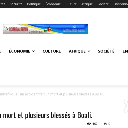
ités
Sécurité
Politique
Économie
Culture
Afrique
Société
Environ
E
ÉCONOMIE
CULTURE
AFRIQUE
SOCIÉTÉ
E
ntrafrique : un accident fait un mort et plusieurs blessés à Boali.
n mort et plusieurs blessés à Boali.
467
0