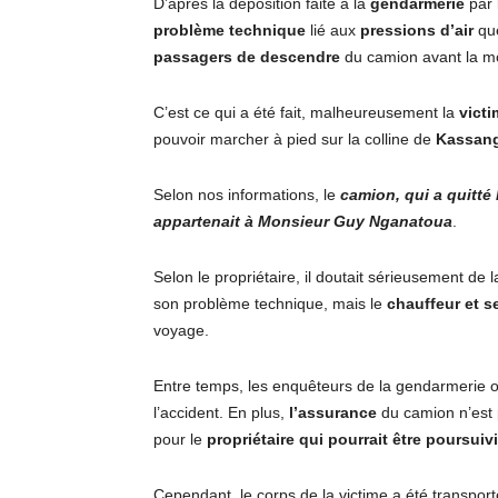
D’après la déposition faite à la
gendarmerie
par 
problème technique
lié aux
pressions d’air
que
passagers de descendre
du camion avant la 
C’est ce qui a été fait, malheureusement la
vict
pouvoir marcher à pied sur la colline de
Kassan
Selon nos informations, le
camion, qui a quitté
appartenait à Monsieur Guy Nganatoua
.
Selon le propriétaire, il doutait sérieusement de l
son problème technique, mais le
chauffeur et s
voyage.
Entre temps, les enquêteurs de la gendarmerie o
l’accident. En plus,
l’assurance
du camion n’est 
pour le
propriétaire qui pourrait être poursui
Cependant, le corps de la victime a été transport