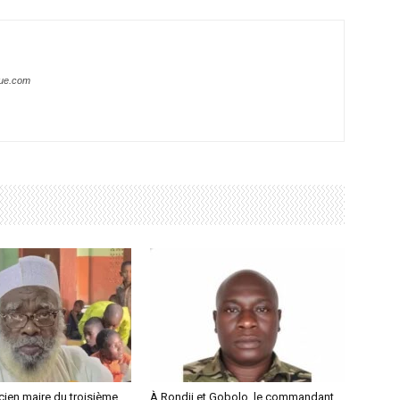
que.com
ncien maire du troisième
À Rondji et Gobolo, le commandant