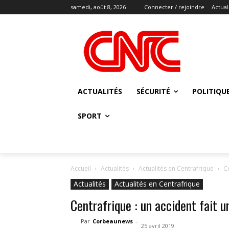
samedi, août 8, 2026
Connecter / rejoindre
Actual
ACTUALITÉS
SÉCURITÉ
POLITIQU
SPORT
Accueil
Actualités
Actualités en Centrafrique
Ce
Actualités
Actualités en Centrafrique
Centrafrique : un accident fait u
Par
Corbeaunews
-
25 avril 2019