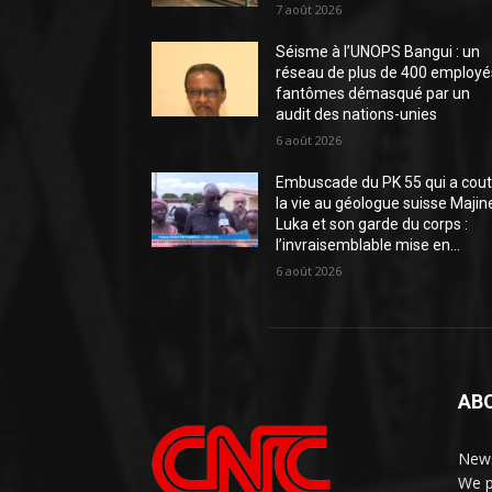
7 août 2026
Séisme à l’UNOPS Bangui : un
réseau de plus de 400 employé
fantômes démasqué par un
audit des nations-unies
6 août 2026
Embuscade du PK 55 qui a cou
la vie au géologue suisse Majin
Luka et son garde du corps :
l’invraisemblable mise en...
6 août 2026
AB
News
We p