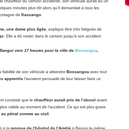
le chauffeur du camion accidenté, son véhicule aurait eu un
lques minutes plus tôt alors qu’il demandait à tous les
montagne de
Kassango
.
ime, une dame plus âgée
, explique être très fatiguée de
go
. Elle a dû rester dans le camion jusqu’à son accident.
 Bangui vers 17 heures pour la ville de
Bossangoa
,
a fiabilité de son véhicule à atteindre
Bossangoa
avec tout
es apprentis
l’auraient persuadé de leur laisser faire ce
nt constaté que le
chauffeur aurait pris de l’alcool
avant
plus valide au moment de l’accident. Ce qui est plus grave
vi au pénal comme au civil
.
é à la
morgue de l’hôpital de l’Amitié
à Bangui le même