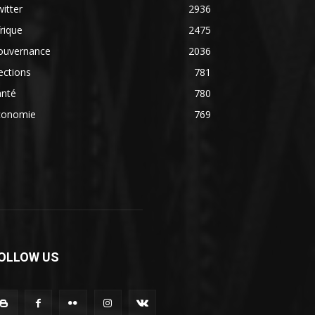
itter
2936
rique
2475
ouvernance
2036
ections
781
anté
780
conomie
769
OLLOW US