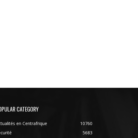
OPULAR CATEGORY
tualités en Centrafrique
10760
curité
5683