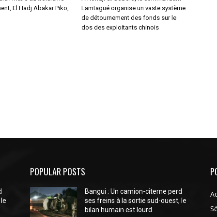
nt, El Hadj Abakar Piko,
Lamtagué organise un vaste système
de détournement des fonds sur le
dos des exploitants chinois
POPULAR POSTS
P
d
Bangui : Un camion-citerne perd
Ac
 le
ses freins à la sortie sud-ouest, le
Sé
bilan humain est lourd