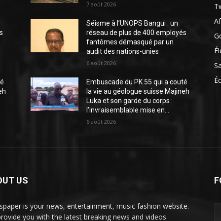
7 août 2026
Tw
Af
Séisme à l’UNOPS Bangui : un
s
réseau de plus de 400 employés
G
fantômes démasqué par un
Él
audit des nations-unies
6 août 2026
S
É
té
Embuscade du PK 55 qui a couté
eh
la vie au géologue suisse Majineh
Luka et son garde du corps :
l’invraisemblable mise en...
6 août 2026
OUT US
F
paper is your news, entertainment, music fashion website.
rovide you with the latest breaking news and videos