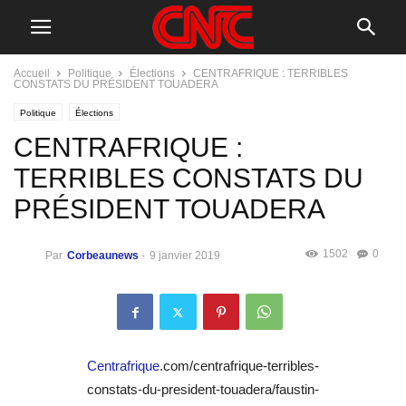
Accueil
Politique
Élections
CENTRAFRIQUE : TERRIBLES
CONSTATS DU PRÉSIDENT TOUADERA
Politique
Élections
CENTRAFRIQUE :
TERRIBLES CONSTATS DU
PRÉSIDENT TOUADERA
1502
0
Par
Corbeaunews
-
9 janvier 2019
Centrafrique
.com/centrafrique-terribles-
constats-du-president-touadera/faustin-