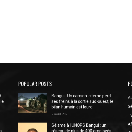
POPULAR POSTS
P
d
Bangui : Un camion-citerne perd
Ac
 le
ses freins à la sortie sud-ouest, le
Sé
bilan humain est lourd
7 août 2026
Tw
Af
Séisme à l’UNOPS Bangui : un
s
réseau de plus de 400 employés