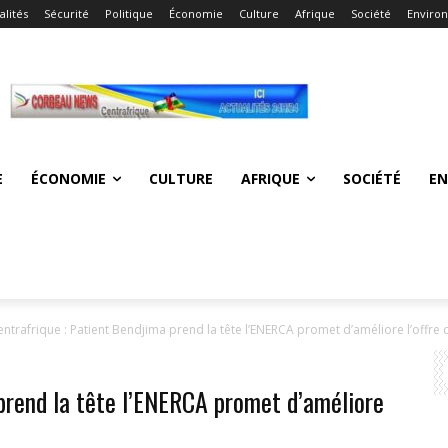
alités
Sécurité
Politique
Économie
Culture
Afrique
Société
Enviro
E
ÉCONOMIE
CULTURE
AFRIQUE
SOCIÉTÉ
E
entrafrique : Patient Bendjima prend la tête l’ENERCA promet d’améliore l’offre d’
prend la tête l’ENERCA promet d’améliore