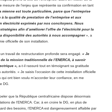
e mesure de l’enjeu que représente sa confirmation en tant
la mienne est toute particulière, parce que l’entreprise
on à la qualité de prestation de l’entreprise et aux
 en électricité exprimés par nos concitoyens. Nous
atégies afin d’améliorer l’offre de l’électricité pour la
a disponibilité des autorités à nous accompagner
», a
e officielle de son installation.
é un travail de restructuration profonde sera engagé.
« Je
de la mission traditionnelle de l’ENERCA, à savoir
ectrique »,
a-t-il rassuré tout en témoignant sa gratitude
utorités. « Je saisis l’occasion de cette installation officielle
s qui ont bien voulu m’accorder leur confiance, en me
le DG.
peler que la République centrafricaine dispose désormais
llations de l’ENERCA. Car, à en croire le DG, en plus de
egard des besoins, l’ENERCA est dangereusement affaiblie par