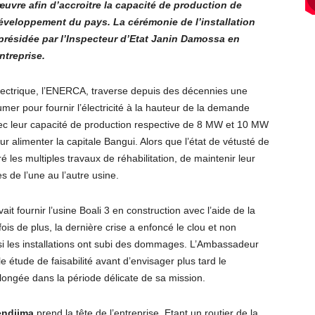
uvre afin d’accroitre la capacité de production de
éveloppement du pays. La cérémonie de l’installation
 présidée par l’Inspecteur d’Etat Janin Damossa en
ntreprise.
électrique, l’ENERCA, traverse depuis des décennies une
umer pour fournir l’électricité à la hauteur de la demande
vec leur capacité de production respective de 8 MW et 10 MW
 alimenter la capitale Bangui. Alors que l’état de vétusté de
é les multiples travaux de réhabilitation, de maintenir leur
s de l’une au l’autre usine.
it fournir l’usine Boali 3 en construction avec l’aide de la
ois de plus, la dernière crise a enfoncé le clou et non
si les installations ont subi des dommages. L’Ambassadeur
tude de faisabilité avant d’envisager plus tard le
longée dans la période délicate de sa mission.
endjima
prend la tête de l’entreprise. Etant un routier de la