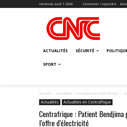
vendredi, août 7, 2026
Connecter / rejoindre
Actu
ACTUALITÉS
SÉCURITÉ
POLITIQU
SPORT
Accueil
Actualités
Actualités en Centrafrique
C
Actualités
Actualités en Centrafrique
Centrafrique : Patient Bendjima 
l’offre d’électricité