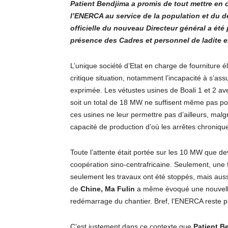
Patient Bendjima a promis de tout mettre en œ
l’ENERCA au service de la population et du d
officielle du nouveau Directeur général a été
présence des Cadres et personnel de ladite e
L’unique société d’Etat en charge de fourniture 
critique situation, notamment l’incapacité à s’ass
exprimée. Les vétustes usines de Boali 1 et 2 a
soit un total de 18 MW ne suffisent même pas pour
ces usines ne leur permettre pas d’ailleurs, malgr
capacité de production d’où les arrêtes chronique
Toute l’attente était portée sur les 10 MW que deva
coopération sino-centrafricaine. Seulement, une f
seulement les travaux ont été stoppés, mais aus
de
Chine, Ma Fulin
a même évoqué une nouvelle é
redémarrage du chantier. Bref, l’ENERCA reste p
C’est justement dans ce contexte que
Patient B