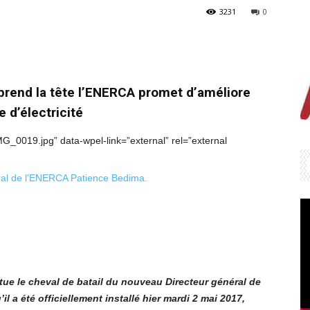
3231
0
 prend la tête l’ENERCA promet d’améliore
re d’électricité
_0019.jpg” data-wpel-link=”external” rel=”external
stitue le cheval de batail du nouveau Directeur général de
l a été officiellement installé hier mardi 2 mai 2017,