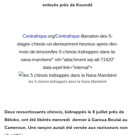
enlevés près de Koundé
Centrafrique
.org/
Centrafrique
-liberation-des-5-
otages-chinois-un-denouement-heureux-apres-des-
mois-de-tension/les-5-chinois-kidnappes-dans-la-
nana-mambere/” rel=”attachment wp-att-71420″
data-wpel-link=”internal”>
les 5 chinois kidnappés dans la Nana Mambéré
Deux ressortissants chinois, kidnappés le 8 juillet près de
Béloko, ont été libérés mercredi dernier à Garoua Boulaï au
Cameroun. Une rançon aurait été versée aux ravisseurs non