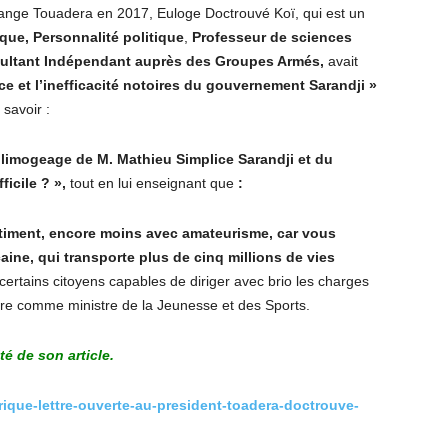
hange Touadera en 2017, Euloge Doctrouvé Koï, qui est un
ique,
Personnalité politique
,
Professeur de sciences
ultant Indépendant auprès des Groupes Armés,
avait
e et l’inefficacité notoires du gouvernement Sarandji »
savoir :
 limogeage de M. Mathieu Simplice Sarandji et du
icile ? »,
tout en lui enseignant que
:
ntiment, encore moins avec amateurisme, car vous
aine, qui transporte plus de cinq millions de vies
 certains citoyens capables de diriger avec brio les charges
ure comme ministre de la Jeunesse et des Sports.
ité de son article.
rique-lettre-ouverte-au-president-toadera-doctrouve-