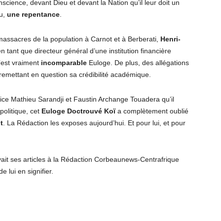
cience, devant Dieu et devant la Nation qu’il leur doit un
eu,
une repentance
.
massacres de la population à Carnot et à Berberati,
Henri-
en tant que directeur général d’une institution financière
C’est vraiment
incomparable
Euloge. De plus, des allégations
emettant en question sa crédibilité académique.
ce Mathieu Sarandji et Faustin Archange Touadera qu’il
politique, cet
Euloge Doctrouvé Ko
ï
a complètement oublié
t
. La Rédaction les exposes aujourd’hui. Et pour lui, et pour
oyait ses articles à la Rédaction Corbeaunews-Centrafrique
e lui en signifier.