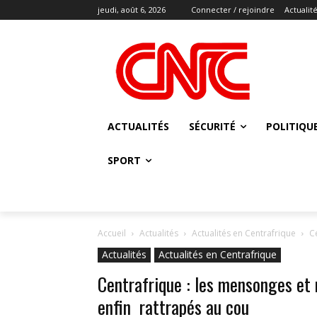
jeudi, août 6, 2026
Connecter / rejoindre
Actualit
ACTUALITÉS
SÉCURITÉ
POLITIQU
SPORT
Accueil
Actualités
Actualités en Centrafrique
C
Actualités
Actualités en Centrafrique
Centrafrique : les mensonges et
enfin rattrapés au cou