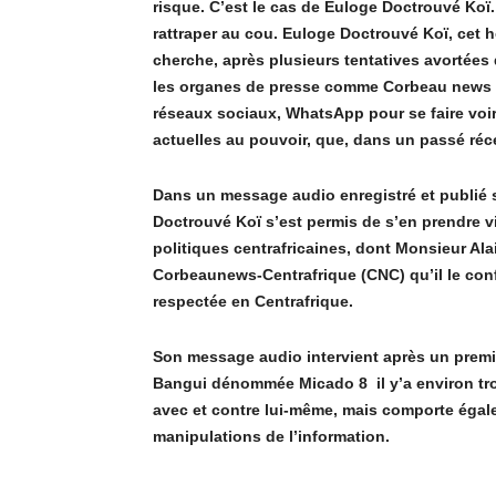
risque. C’est le cas de Euloge Doctrouvé Ko
ï
rattraper au cou. Euloge Doctrouvé Ko
ï, cet
cherche, après plusieurs tentatives avortées d
les organes de presse comme Corbeau news C
réseaux sociaux, WhatsApp pour se faire voir
actuelles au pouvoir, que, dans un passé récent
Dans
un message audio enregistré et publié
Doctrouvé Ko
ï s’est permis de s’en prendre
politiques centrafricaines, dont Monsieur Alai
Corbeaunews-Centrafrique (CNC) qu’il le con
respectée en Centrafrique.
Son message audio intervient après un premie
Bangui dénommée Micado 8 il y’a environ troi
avec et contre lui-même, mais comporte égale
manipulations de l’information.