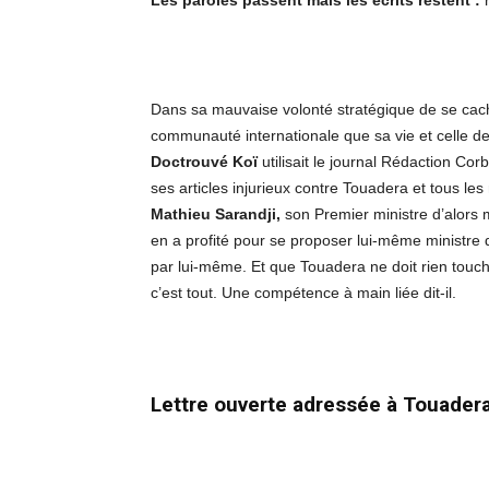
Les paroles passent mais les écrits restent :
Dans sa mauvaise volonté stratégique de se cach
communauté internationale que sa vie et celle de
Doctrouvé Ko
ï
utilisait le journal Rédaction C
ses articles injurieux contre Touadera et tous 
Mathieu Sarandji,
son Premier ministre d’alors m
en a profité pour se proposer lui-même ministr
par lui-même. Et que Touadera ne doit rien toucher.
c’est tout. Une compétence à main liée dit-il.
Lettre ouverte adressée à
Touadera