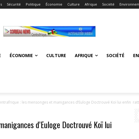
és
Sécurité
Politique
Économie
Culture
Afrique
Société
Environne
E
ÉCONOMIE
CULTURE
AFRIQUE
SOCIÉTÉ
E
entrafrique : les mensonges et manigances d’Euloge Doctrouvé Koï lui enfin ratt
 manigances d’Euloge Doctrouvé Koï lui