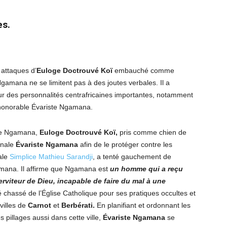
es.
 attaques d’
Euloge Doctrouvé Ko
ï
embauché comme
gamana ne se limitent pas à des joutes verbales. Il a
sur des personnalités centrafricaines importantes, notamment
l’honorable Évariste Ngamana.
ste Ngamana,
Euloge Doctrouvé Ko
ï,
pris comme chien de
onale
Évariste Ngamana
afin de le protéger contre les
ale
Simplice Mathieu Sarandji
, a tenté gauchement de
gamana. Il affirme que Ngamana est
un homme qui a reçu
erviteur de Dieu, incapable de faire du mal à une
 chassé de l’Église Catholique pour ses pratiques occultes et
 villes de
Carnot
et
Berbérati.
En planifiant et ordonnant les
 pillages aussi dans cette ville,
Évariste Ngamana
se