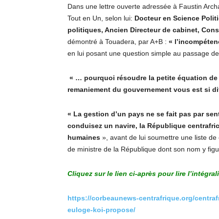
Dans une lettre ouverte adressée à Faustin Arc
Tout en Un, selon lui:
Docteur en Science Polit
politiques, Ancien Directeur de cabinet, C
ons
démontré à Touadera, par A+B :
« l’incompétenc
en lui posant une question simple au passage de 
« … pourquoi résoudre la petite équation de
remaniement du gouvernement vous est si diff
« La gestion d’un pays ne se fait pas par se
conduisez un navire, la République centrafric
humaines
», avant de lui soumettre une liste de
de ministre de la République dont son nom y fig
Cliquez sur le lien ci-après pour lire l’intégral
https://corbeaunews-centrafrique.org/centraf
euloge-koi-propose/