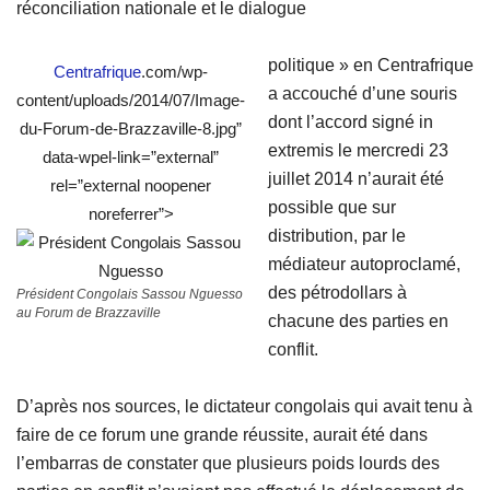
réconciliation nationale et le dialogue
politique » en Centrafrique
Centrafrique
.com/wp-
a accouché
d’une souris
content/uploads/2014/07/Image-
dont l’accord signé in
du-Forum-de-Brazzaville-8.jpg”
extremis le mercredi 23
data-wpel-link=”external”
juillet 2014 n’aurait été
rel=”external noopener
possible que sur
noreferrer”>
distribution, par le
médiateur autoproclamé,
des pétrodollars à
Président Congolais Sassou Nguesso
au Forum de Brazzaville
chacune des parties en
conflit.
D’après nos sources, le dictateur congolais qui avait tenu à
faire de ce forum une grande réussite, aurait été dans
l’embarras de constater que plusieurs poids lourds des