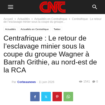
Accueil
Actualités
Actualités en Centrafrique
Centrafrique : Le retour
de l’esclavage minier sous la coupe du groupe...
Actualités
Actualités en Centrafrique
Twitter
Centrafrique : Le retour de
l’esclavage minier sous la
coupe du groupe Wagner à
Barrah Grithie, au nord-est de
la RCA
1541
0
Par
Corbeaunews
-
11 juin 2026