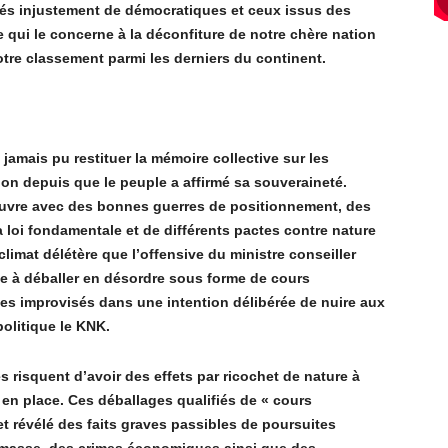
és injustement de démocratiques et ceux issus des
e qui le concerne
à la d
éconfiture de notre ch
è
re nation
notre classement parmi les derniers du continent.
 jamais pu restituer la mémoire collective sur les
on depuis que le peuple a affirmé sa souveraineté
.
uvre avec des bonnes guerres de positionnement, des
 loi fondamentale et de différents pactes contre nature
climat dé
l
é
t
è
re que l
’
offensive du ministre conseiller
te
à d
é
baller en d
ésordre sous forme de cours
es improvisés dans une intention dé
lib
é
r
ée de nuire aux
politique le KNK.
s risquent d
’
avoir des effets par ricochet de nature à
 en place. Ces déballages qualifiés de « cours
et r
é
v
é
l
é des faits graves passibles de poursuites