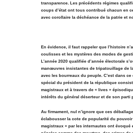
transparence. Les pré
c
é
dents r
é
gimes qualifi
coups d’état ont tous contribué chacun en c
avec corollaire la dé
ch
éance de la patrie et 
En évidence, il faut rappeler que l
’
histoire n
’
a
coulisses et les myst
è
res des modes de gesti
L
’
ann
é
e 2020 qualifi
é
e d
’
ann
é
e
électorale s
’
o
manœuvres insistantes de tripatouillage de la
avec les bourreaux du peuple. C
’
est dans ce 
spécial du président de la république consis
magistraux et
à
travers de «
lives
» épisodiqu
inté
rê
ts du gé
n
é
ral d
éserteur et de son parti 
Au firmament, nul n
’
ignore que ces déballage
éclabousser la cote de popularité du pouvoir
magistraux
»
par les internautes ont évoqué