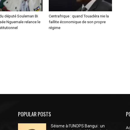
du député Souleman Bi
Centrafrique : quand Touadéra nie la
ysée Nguemale relance le
faillite économique de son propre
titutionnel
régime
POPULAR POSTS
P
Séisme à l’UNOPS Bangui : un
Ac