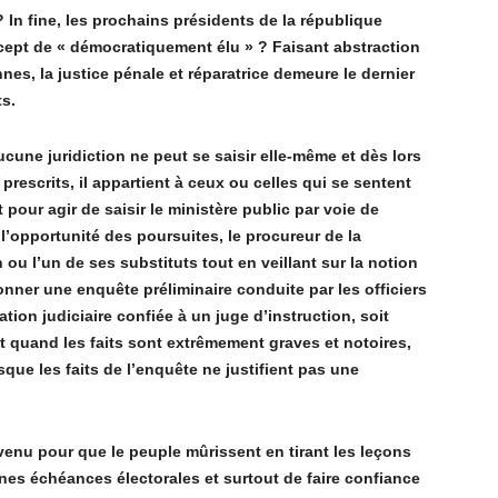
? In fine, les prochains présidents de la république
ncept de «
d
émocratiquement é
lu
»
? Faisant abstraction
nes, la justice pénale et réparatrice demeure le dernier
ts.
ucune juridiction ne peut se saisir elle-m
ê
me et d
è
s lors
prescrits, il appartient
à
ceux ou celles qui se sentent
t pour agir de saisir le minist
è
re public par voie de
l
’
opportunit
é des poursuites, le procureur de la
n ou l
’
un de ses substituts tout en veillant sur la notion
donner une enqu
ête pr
éliminaire conduite par les officiers
ation judiciaire confié
e à
un juge d
’
instruction, soit
t quand les faits sont extr
ê
mement graves et notoires,
sque les faits de l
’
enqu
ê
te ne justifient pas une
enu pour que le peuple mûrissent en tirant les le
ç
ons
ines é
ch
éances électorales et surtout de faire confiance