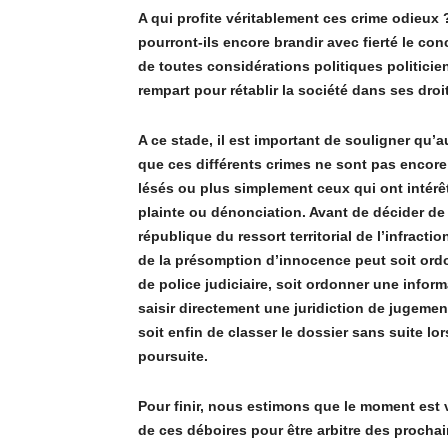
A qui profite véritablement ces crime odieux 
pourront-ils encore brandir avec fierté le co
de toutes considérations politiques politicien
rempart pour rétablir la socié
t
é dans ses droi
A ce stade, il est important de souligner qu
’
a
que ces différents crimes ne sont pas encore 
lé
s
és ou plus simplement ceux qui ont inté
rê
plainte ou dénonciation. Avant de dé
cider de 
république du ressort territorial de l
’
infractio
de la présomption d
’
innocence peut soit or
de police judiciaire, soit ordonner une inform
saisir directement une juridiction de jugemen
soit enfin de classer le dossier sans suite lor
poursuite.
Pour finir, nous estimons que le moment est v
de ces déboires pour
ê
tre arbitre des procha