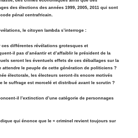
masse, des crimes économiques ainsi que des
ges des élections des années 1999, 2005, 2011 qui sont
 code pénal centrafricain.
é
v
élations, le citoyen lambda s
’
interroge :
 ces diffé
rentes r
é
v
élations grotesques et
uent-il pas d
’
an
éantir et d
’
affaiblir le président de la
Quels seront les éventuels effets de ces déballages sur la
e attendre le peuple de cette gé
n
ération de politiciens ?
né
e
électorale, les électeurs seront-ils encore motivés
 le suffrage est morcelé et distribué avant le scrutin ?
oncent-il l
’
extinction d
’
une catégorie de personnages
idique qui énonce que le « criminel revient toujours sur