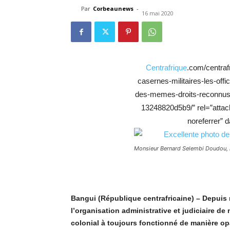
Par
Corbeaunews
-
16 mai 2020
Centrafrique
.com/centrafr
casernes-militaires-les-offi
des-memes-droits-reconnus-
13248820d5b9/” rel=”attac
noreferrer” d
Monsieur Bernard Selembi Doudou, l’a
Bangui (République centrafricaine) – Depuis
l
’
organisation administrative et judiciaire de
colonial
à
toujours fonctionné
de mani
è
re op