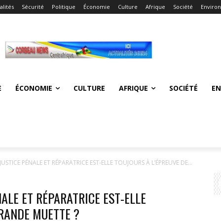
alités
Sécurité
Politique
Économie
Culture
Afrique
Société
Enviro
E
ÉCONOMIE
CULTURE
AFRIQUE
SOCIÉTÉ
E
JUSTICE PÉNALE ET RÉPARATRICE EST-ELLE TOUJOURS À L’ÉPREUVE DE...
NALE ET RÉPARATRICE EST-ELLE
GRANDE MUETTE ?