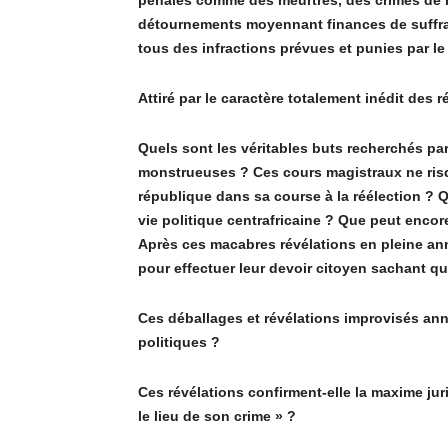
pénales comme des meurtres, des crimes de 
détournements moyennant finances de suffra
tous des infractions prévues et punies par le
Attiré par le caract
è
re totalement inédit des r
Quels sont les véritables buts recherchés par
monstrueuses ? Ces cours magistraux ne risq
république dans sa course
à
la réélection ? 
vie politique centrafricaine ? Que peut encor
Apr
è
s ces macabres ré
v
élations en pleine an
pour effectuer leur devoir citoyen sachant que
Ces déballages et ré
v
élations improvisés ann
politiques ?
Ces ré
v
élations confirment-elle la maxime jur
le lieu de son crime
»
?