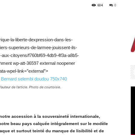
604
0
ique-la-liberte-dexpression-dans-les-
ciers-superieurs-de-larmee-jouissent-ils-
aux-citoyens/f760bf69-4db9-4f3a-a8b5-
hment wp-att-36597 external noopener
ata-wpel-link=”external”>
uteur de l’article. Photo de courtoisie.
 notre accession
à
la souveraineté internationale,
 notre beau pays calqué
e int
égralement sur le mod
è
le
aque et surtout teinté du manque de lisibilité et de