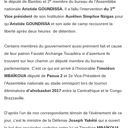
e
le député de Bambio et 2
membre du bureau de l’Assemblée
er
nationale
Aristide GOUNDISSA.
Il a fallu l’intervention
du 1
Vice président
de son Institution
Aurélien Simplice Nzigas
pour
qu’
Aristide GOUNDISSA
et son aide de camp recouvrent la
liberté après deux heures de détention.
Certains membres du gouvernement aussi prennent fait et cause
de leur patron Faustin Archange Touadéra si d’aventure ils
trouvent sur leur chemin un député membre du bureau
parlementaire. C’est ce qui est arrivé à l’honorable
Timoléon
MBAÏKOUA
député de
Paoua 2
et 2e Vice-Président de
l’Assemblée nationale au stade omnisport lors de tournoi
éliminatoire
d’afrobasket 2017
entre la Centrafrique et le Congo
Brazzaville.
D’après l’un de nos correspondants témoin de l’évènement de ce
jour, c’est le ministre de la Défense
Joseph Yakété
qui a ouvert
le bal des escalades verbales entre lui et Timoléon
MBAÏKOUA