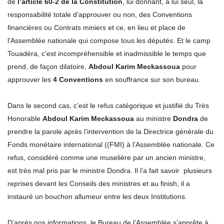
de
l’article 60-2 de la Constitution
, lui donnant, à lui seul, la
responsabilité totale d’approuver ou non, des Conventions
financières ou Contrats miniers et ce, en lieu et place de
l’Assemblée nationale qui compose tous les députés. Et le camp
Touadéra, c’est incompréhensible et inadmissible le temps que
prend, de façon dilatoire,
Abdoul Karim Meckassoua
pour
approuver les
4 Conventions
en souffrance sur son bureau.
Dans le second cas, c’est le refus catégorique et justifié du Très
Honorable
Abdoul Karim Meckassoua
au ministre
Dondra
de
prendre la parole après l’intervention de la Directrice générale du
Fonds monétaire international ((FMI) à l’Assemblée nationale. Ce
refus, considéré comme une muselière par un ancien ministre,
est très mal pris par le ministre Dondra. Il l’a fait savoir plusieurs
reprises devant les Conseils des ministres et au finish, il a
instauré un bouchon allumeur entre les deux Institutions.
D’après nos informations, le Bureau de l’Assemblée s’apprête à