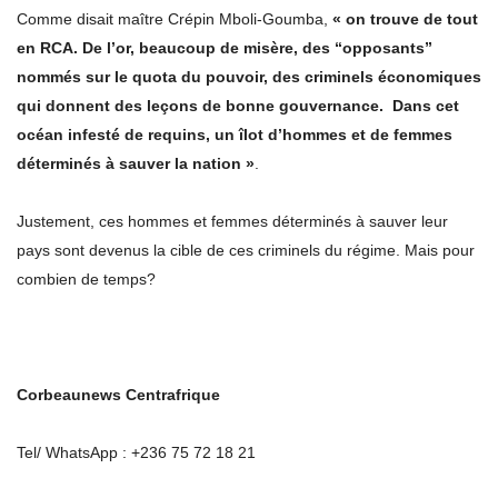
Comme disait maître Crépin Mboli-Goumba,
« on trouve de tout
en RCA. De l’or, beaucoup de mis
è
re, des “opposants”
nomm
é
s sur le quota du pouvoir, des criminels économiques
qui donnent des le
ç
ons de bonne gouvernance. Dans cet
océan infesté de requins, un îlot d’hommes et de femmes
déterminés à sauver la nation »
.
Justement, ces hommes et femmes déterminés à sauver leur
pays sont devenus la cible de ces criminels du régime. Mais pour
combien de temps?
Corbeaunews Centrafrique
Tel/ WhatsApp : +236 75 72 18 21