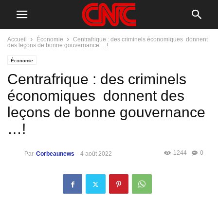
Accueil
Économie
Centrafrique : des criminels économiques donnent
des leçons de bonne gouvernance …!
Économie
Centrafrique : des criminels
économiques donnent des
leçons de bonne gouvernance
…!
1244
0
Par
Corbeaunews
-
4 août 2022