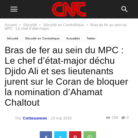
Accueil
Sécurité
Sécurité en Centrafrique
Bras de fer au sein du
MPC : Le chef d’état-major...
Sécurité
Sécurité en Centrafrique
Actualités
Twitter
Bras de fer au sein du MPC :
Le chef d’état-major déchu
Djido Ali et ses lieutenants
jurent sur le Coran de bloquer
la nomination d’Ahamat
Chaltout
299
0
Par
Corbeaunews
-
10 mai 2026