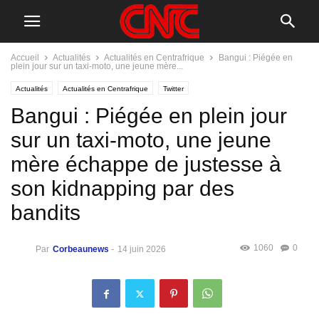
Accueil
Actualités
Actualités en Centrafrique
Bangui : Piégée en
plein jour sur un taxi-moto, une jeune mère...
Actualités
Actualités en Centrafrique
Twitter
Bangui : Piégée en plein jour
sur un taxi-moto, une jeune
mère échappe de justesse à
son kidnapping par des
bandits
1060
0
Par
Corbeaunews
-
14 juin 2026