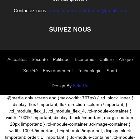
Contactez-nous:
corbeaunewscentrafrique@gmail.com
SUIVEZ NOUS
Actualités
Sécurité
Politique
Économie
Culture
Afrique
Société
Environnement
Technologie
Sport
Design By
BekeRo
@media only screen and (max-width: 767px) { .td_block_inner {
display: flex !important; flex-direction: column !important; }
.td_module_flex_1, .td_module_flex_4, .td-module-container {
width: 100% !important; display: block !important; margin-bottom:
20px !important; } .td-module-container .td-image-container {
width: 100% !important; height: auto !important; display: block
!important; order: 1 !important; } .td-module-container .td-module-