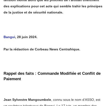
tension monte alors que les proches de l’artisan cherchent
des explications pour cet acte qui semble trahir les principes
de la justice et de sécurité nationale.
Bangui
, 28 juin 2024.
Par la rédaction de Corbeau News Centrafrique.
Rappel des faits : Commande Modifiée et Conflit de
Paiement
Jean Sylvestre Mangoumbele
, connu sous le nom d’ASSO, est
un sculpteur talentueux de Bangui. Le 17 juin, un membre des