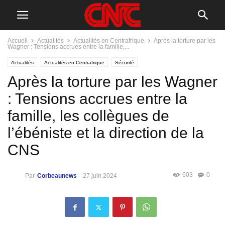
Accueil
Actualités
Actualités en Centrafrique
Après la torture par les
Wagner : Tensions accrues entre la famille,...
Actualités
Actualités en Centrafrique
Sécurité
Après la torture par les Wagner
: Tensions accrues entre la
famille, les collègues de
l’ébéniste et la direction de la
CNS
603
0
Par
Corbeaunews
-
27 juin 2024