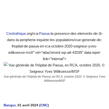
Centrafrique
.org/rca-
Paoua
-la-presence-des-elements-de-3r-
dans-la-peripherie-inquiete-les-populations/vue-generale-de-
lhopital-de-paoua-en-rca-octobre-2020-seigneur-yves-
wilikoesse-msf/” rel=”attachment wp-att-42035″ data-wpel-
link=”internal”>
Vue générale de l’hôpital de Paoua, en RCA, octobre 2020. © Seigneur Yves
Wilikoesse/MSF
Bangui
, 01 avril 2024 (
CNC
)