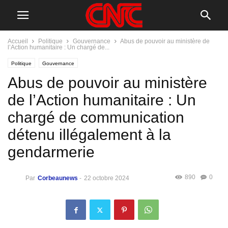
Accueil
Politique
Gouvernance
Abus de pouvoir au ministère de
l’Action humanitaire : Un chargé de...
Politique
Gouvernance
Abus de pouvoir au ministère
de l’Action humanitaire : Un
chargé de communication
détenu illégalement à la
gendarmerie
890
0
Par
Corbeaunews
-
22 octobre 2024