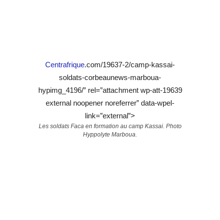
Centrafrique
.com/19637-2/camp-kassai-
soldats-corbeaunews-marboua-
hypimg_4196/” rel=”attachment wp-att-19639
external noopener noreferrer” data-wpel-
link=”external”>
Les soldats Faca en formation au camp Kassai. Photo
Hyppolyte Marboua.